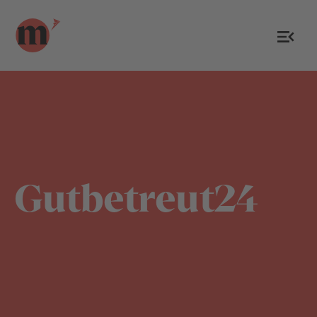
Gutbetreut24